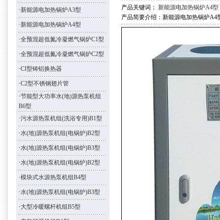
产品关键词：
新能源电加热锅炉A4型
·
新能源电加热锅炉A3型
产品简要介绍：新能源电加热锅炉A4
·
新能源电加热锅炉A4型
·
全预混超低氮冷凝燃气锅炉C1型
·
全预混超低氮冷凝燃气锅炉C2型
·
CI型铸铝换热器
·
C2型不锈钢翅片管
·
节能型大功率水(地)源热泵机组
B6型
·
污水源热泵机组(洗浴专用)B1型
·
水(地)源热泵机组(电锅炉)B2型
·
水(地)源热泵机组(电锅炉)B3型
·
水(地)源热泵机组(电锅炉)B2型
·
模块式水源热泵机组B4型
·
水(地)源热泵机组(电锅炉)B3型
·
大型冷暖螺杆机组B5型