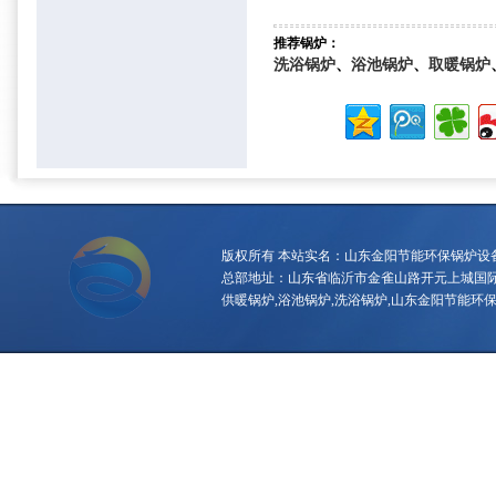
推荐锅炉：
洗浴锅炉
、
浴池锅炉
、
取暖锅炉
版权所有 本站实名：
山东金阳节能环保锅炉设
总部地址：山东省临沂市金雀山路开元上城国际
供暖锅炉
,
浴池锅炉
,
洗浴锅炉
,
山东金阳节能环