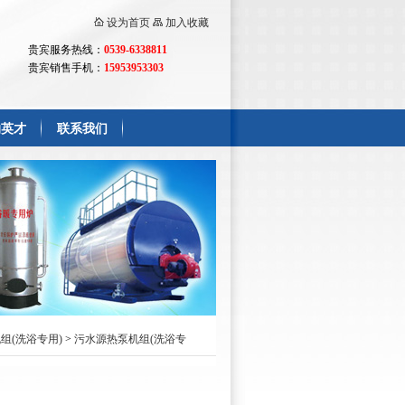
设为首页
加入收藏
贵宾服务热线：
0539-6338811
贵宾销售手机：
15953953303
纳英才
联系我们
组(洗浴专用)
>
污水源热泵机组(洗浴专