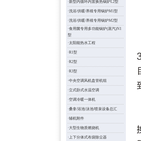
·
新型内循环内置换热锅炉L2型
·
洗浴/供暖/养殖专用锅炉M1型
·
洗浴/供暖/养殖专用锅炉M2型
·
食用菌专用多功能锅炉(蒸汽)N1
型
·
太阳能热水工程
·
R1型
·
R2型
·
R3型
·
中央空调风机盘管机组
·
立式卧式水温空调
·
空调冷暖一体机
·
桑拿/浴池/泳池/喷泉设备总汇
·
辅机附件
·
大型生物质燃烧机
·
上下分体式布袋除尘器