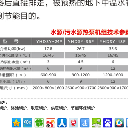
锅炉：
锅炉
、
浴池锅炉
、
取暖锅炉
、
供暖锅炉
、
节能环保锅炉