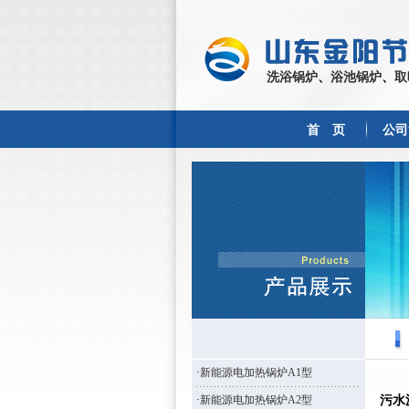
洗浴锅炉
、
浴池锅炉
、
取
首 页
公司
·
新能源电加热锅炉A1型
·
新能源电加热锅炉A2型
污水